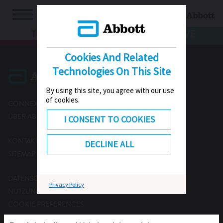
TV
HUB
LIVE
Cookies And Related
Technologies On This Site
By using this site, you agree with our use
of cookies.
CONNEXT
ÜBER ABBOTT
I CONSENT TO COOKIES
KONTAKT
DECLINE ALL
SITEMAP
DATENSCHUTZ & COOKIES
Privacy Policy
NUTZUNGSBEDINGUNGEN
COOKIE PREFERENCES