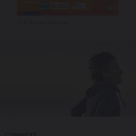
Tri.Fr 2 years outcomes
Navito
CONNEXT