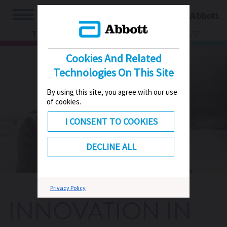
TV
HUB
LIVE
Cookies And Related
Technologies On This Site
By using this site, you agree with our use
of cookies.
I CONSENT TO COOKIES
DECLINE ALL
Privacy Policy
INNOVATION IN