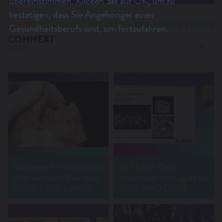
übereinstimmen. Klicken Sie auf OK, um zu
bestätigen, dass Sie Angehöriger eines
RELATED EVENTS
Gesundheitsberufs sind, um fortzufahren.
CONNEXT
LIVE
Anatomy for structural
M-TEER: Best
interventions therapies
treatment strategies for
(ASD, PFO, LAAO)
FMR AND DMR