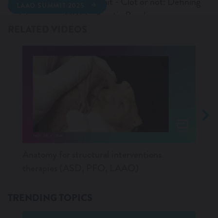
Occlusion (LAAO) Summit - Clot or not: Defining
LAAO SUMMIT 2025
and diagnosing DRT by Kerstin Piayda
WANT TO KNOW MORE?
RELATED VIDEOS
Anatomy for structural interventions
M-TE
therapies (ASD, PFO, LAAO)
AND
TRENDING TOPICS